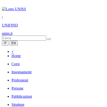
|
UNIFIND
uniss.it
IT
EN
×
Home
Corsi
Insegnamenti
Professioni
Persone
Pubblicazioni
Strutture