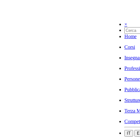
×
Home
Corsi
Insegna
Profess
Persone
Pubblic
Struttur
Terza M
Compet
IT
E