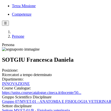
Terza Missione
Competenze
☰
Persone
Persona
SOTGIU Francesca Daniela
Posizione:
Ricercatori a tempo determinato
Dipartimento:
INNOVAZIONE
Course Catalogue:
https://uniss.coursecatalogue.cineca.it/docente/50...
Gruppo Scientifico Disciplinare
Gruppo 07/MVET-01 - ANATOMIA E FISIOLOGIA VETERINA
Settore disciplinare
Settore MVET-01/B - Fisiologia veterinaria