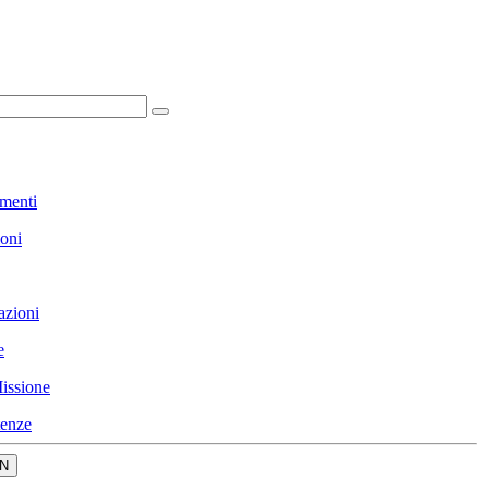
menti
ioni
azioni
e
issione
enze
N