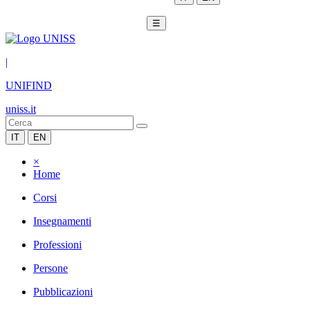
☰
|
UNIFIND
uniss.it
IT
EN
×
Home
Corsi
Insegnamenti
Professioni
Persone
Pubblicazioni