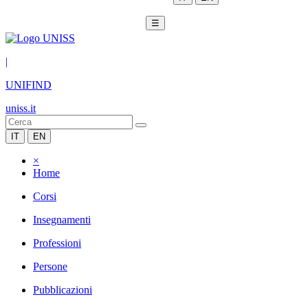
☰
|
UNIFIND
uniss.it
IT
EN
×
Home
Corsi
Insegnamenti
Professioni
Persone
Pubblicazioni