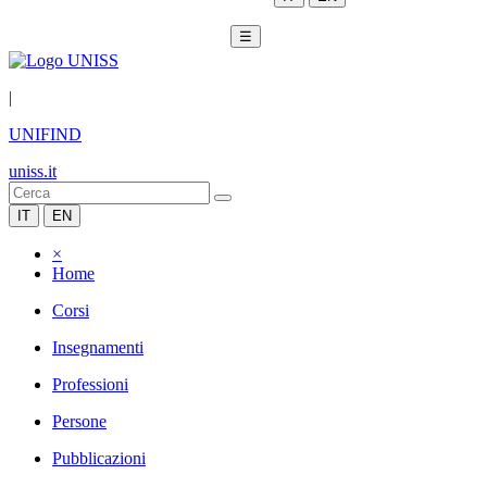
☰
|
UNIFIND
uniss.it
IT
EN
×
Home
Corsi
Insegnamenti
Professioni
Persone
Pubblicazioni