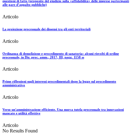
questioni di fatto (proposito del giudizio sulla «affidabilità» delle imprese partecipanti
alle gare d’appalto pubbliche)
Articolo
La proiezione processuale dei dissensi tra gli enti territoriali
Articolo
Ordinanza di demolizione e procedimento di sanatoria: alcuni risvolti di ordine
processuale, in Dir. proc. amm., 2017, III, pagg. 1158 ss
Articolo
Prime riflessioni sugli interessi procedimentali dopo la legge sul procedimento
amministrativo
Articolo
Verso un'amministrazione efficiente. Una nuova tutela processuale tra innovazioni
mancate e utilità effettive
Articolo
No Results Found