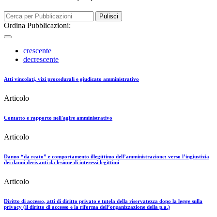
Pulisci
Ordina Pubblicazioni:
crescente
decrescente
Atti vincolati, vizi procedurali e giudicato amministrativo
Articolo
Contatto e rapporto nell'agire amministrativo
Articolo
Danno “da reato” e comportamento illegittimo dell’amministrazione: verso l’ingiustizia
dei danni derivanti da lesione di interessi legittimi
Articolo
Diritto di accesso, atti di diritto privato e tutela della riservatezza dopo la legge sulla
privacy (il diritto di accesso e la riforma dell’organizzazione della p.a.)