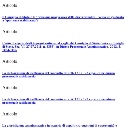
Articolo
Il Consiglio di Stato e la ‘riduzione progressiva della discrezionalità’. Verso un giudicato
a ‘spettanza stabilizzata’?
Articolo
L'atto di rigetto degli impegni antitrust al vaglio del Consiglio di Stato (nota a Consiglio
di Stato, Sez. VI, 27.07.2011, n. 4393), in Diritto Processuale Amministrativo, 2012, 3,
1034-1066
Articolo
La dichiarazione di inefficacia del contratto ex artt. 121 e 122 c.p.a. come misura
processuale satisfattoria
Articolo
La dichiarazione di inefficacia del contratto ex artt. 121 e 122 c.p.a. come misura
processuale satisfattoria
Articolo
La giurisdizione amministrativa in materia di appalti tra questioni di opportunità e