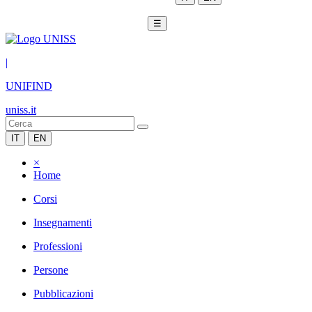
☰
|
UNIFIND
uniss.it
IT
EN
×
Home
Corsi
Insegnamenti
Professioni
Persone
Pubblicazioni