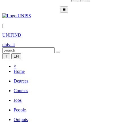
☰
|
UNIFIND
uniss.it
IT
EN
×
Home
Degrees
Courses
Jobs
People
Outputs