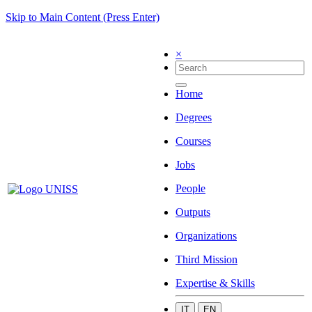
Skip to Main Content (Press Enter)
×
Home
Degrees
Courses
Jobs
People
Outputs
Organizations
Third Mission
Expertise & Skills
IT
EN