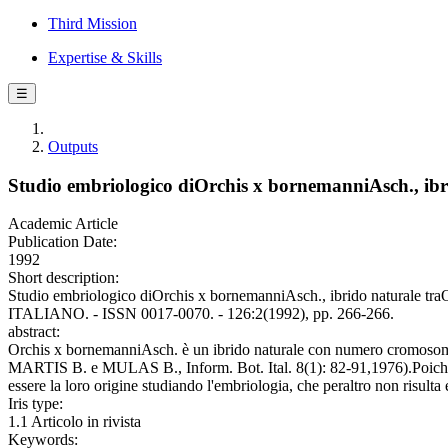
Third Mission
Expertise & Skills
☰
Outputs
Studio embriologico diOrchis x bornemanniAsch., ibr
Academic Article
Publication Date:
1992
Short description:
Studio embriologico diOrchis x bornemanniAsch., ibrido naturale t
ITALIANO. - ISSN 0017-0070. - 126:2(1992), pp. 266-266.
abstract:
Orchis x bornemanniAsch. è un ibrido naturale con numero cromosomi
MARTIS B. e MULAS B., Inform. Bot. Ital. 8(1): 82-91,1976).Poiché tal
essere la loro origine studiando l'embriologia, che peraltro non risulta 
Iris type:
1.1 Articolo in rivista
Keywords: