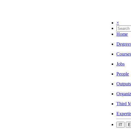
×
Home
Degree
Course
Jobs
People
Outputs
Organiz
Third M
Experti
IT
E