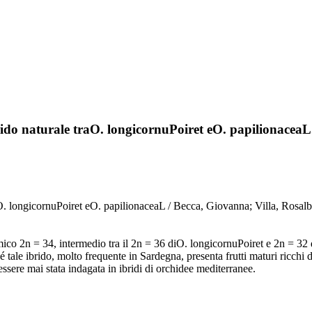
ido naturale traO. longicornuPoiret eO. papilionaceaL
raO. longicornuPoiret eO. papilionaceaL / Becca, Giovanna; Villa, R
co 2n = 34, intermedio tra il 2n = 36 diO. longicornuPoiret e 2n = 32
e ibrido, molto frequente in Sardegna, presenta frutti maturi ricchi d
essere mai stata indagata in ibridi di orchidee mediterranee.