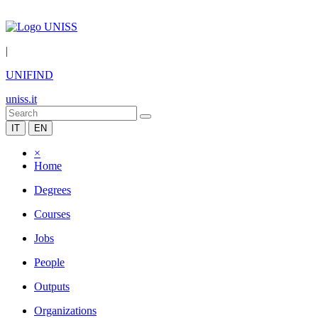
|
UNIFIND
uniss.it
IT
EN
×
Home
Degrees
Courses
Jobs
People
Outputs
Organizations